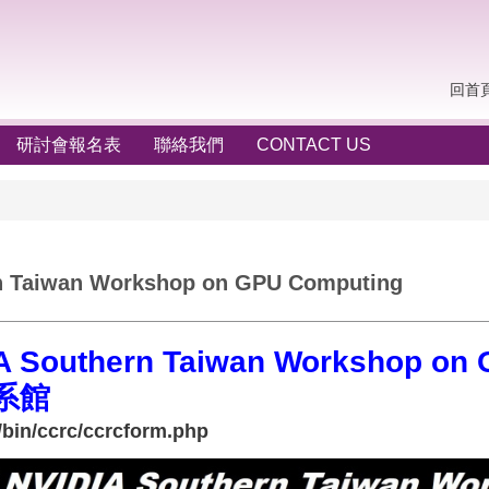
回首
研討會報名表
聯絡我們
CONTACT US
n Taiwan Workshop on GPU Computing
A Southern Taiwan Workshop on
械系館
/bin/ccrc/ccrcform.php