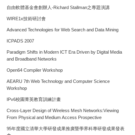
自由軟體基金會創辦人-Richard Stallman之專題演講
WIRE1x技術研討會
Advanced Technologies for Web Search and Data Mining
ICPADS 2007
Paradigm Shifts in Modern ICT Era Driven by Digital Media
and Broadband Networks
Open64 Compiler Workshop
AEARU 7th Web Technology and Computer Science
Workshop
IPv6校園菁英教育訓練計畫
Cross-Layer Design of Wireless Mesh Networks:Viewing
From Physical and Medium Access Prospective
95年度國立清華大學研發成果推廣暨學界科專研發成果發表