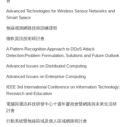
會
Advanced Technologies for Wireless Sensor Networks and
Smart Space
無線感測網路技術訓練課程
微軟資訊技術研討會
A Pattern Recognition Approach to DDoS Attack
Detection:Problem Formulation, Solutions and Future Outlook
Advanced Issues on Distributed Computing
Advanced Issues on Enterprise Computing
IEEE 3rd International Conference on Information Technology:
Research and Education
電腦與通訊科技研發中心十週年慶祝會暨網路與未來生活研
討會
行動系統暨無線區域及個人區域網路研討會